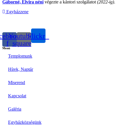
Gáborné, Elvira néni
végezte a kántori szolgálatot
(2022-ig)
.
Egyházzene
cebook-
Youtube-
Flickr
f
square
Menü
Templomunk
Hírek, Naptár
Miserend
Kapcsolat
Galéria
Egyházközségünk