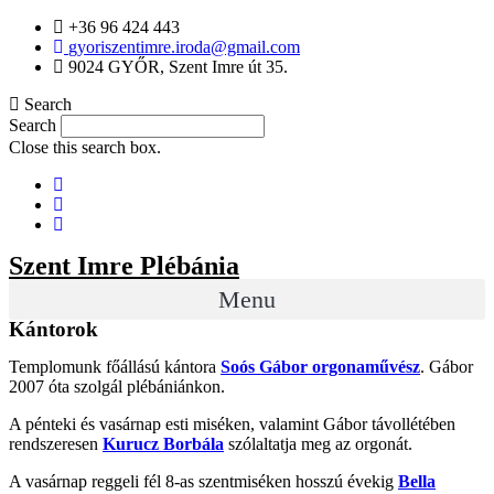
+36 96 424 443
gyoriszentimre.iroda@gmail.com
9024 GYŐR, Szent Imre út 35.
Search
Search
Close this search box.
Szent Imre Plébánia
Menu
Kántorok
Templomunk főállású kántora
Soós Gábor orgonaművész
. Gábor
2007 óta szolgál plébániánkon.
A pénteki és vasárnap esti miséken, valamint Gábor távollétében
rendszeresen
Kurucz Borbála
szólaltatja meg az orgonát.
A vasárnap reggeli fél 8-as szentmiséken hosszú évekig
Bella