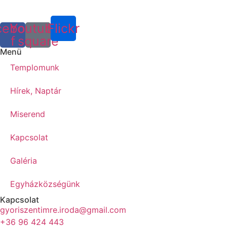
cebook-
Youtube-
Flickr
f
square
Menü
Templomunk
Hírek, Naptár
Miserend
Kapcsolat
Galéria
Egyházközségünk
Kapcsolat
gyoriszentimre.iroda@gmail.com
+36 96 424 443