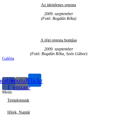
Az ideiglenes orgona
2009. szeptember
(Fotó: Bogdán Réka)
A régi orgona bontása
2009. szeptember
(Fotó: Bogdán Réka, Soós Gábor)
Galéria
acebook-
Youtube-
Flickr
f
square
Menü
Templomunk
Hírek, Naptár