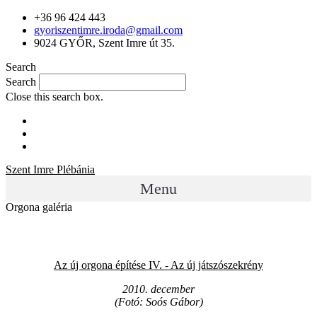
+36 96 424 443
gyoriszentimre.iroda@gmail.com
9024 GYŐR, Szent Imre út 35.
Search
Search
Close this search box.
Szent Imre Plébánia
Menu
Orgona galéria
Az új orgona építése IV. - Az új játszószekrény
2010. december
(Fotó: Soós Gábor)