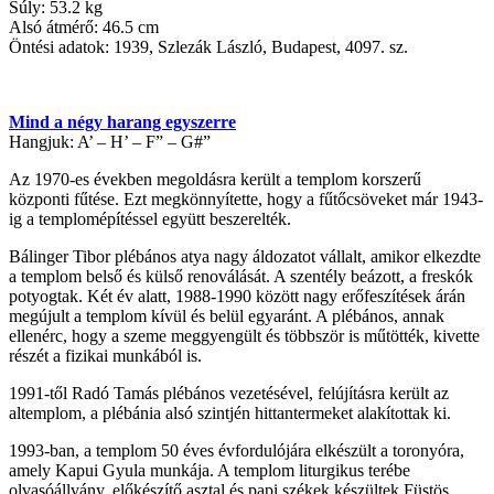
Súly: 53.2 kg
Alsó átmérő: 46.5 cm
Öntési adatok: 1939, Szlezák László, Budapest, 4097. sz.
Mind a négy harang egyszerre
Hangjuk: A’ – H’ – F” – G#”
Az 1970-es években megoldásra került a templom korszerű
központi fűtése. Ezt megkönnyítette, hogy a fűtőcsöveket már 1943-
ig a templomépítéssel együtt beszerelték.
Bálinger Tibor plébános atya nagy áldozatot vállalt, amikor elkezdte
a templom belső és külső renoválását. A szentély beázott, a freskók
potyogtak. Két év alatt, 1988-1990 között nagy erőfeszítések árán
megújult a templom kívül és belül egyaránt. A plébános, annak
ellenérc, hogy a szeme meggyengült és többször is műtötték, kivette
részét a fizikai munkából is.
1991-től Radó Tamás plébános vezetésével, felújításra került az
altemplom, a plébánia alsó szintjén hittantermeket alakítottak ki.
1993-ban, a templom 50 éves évfordulójára elkészült a toronyóra,
amely Kapui Gyula munkája. A templom liturgikus terébe
olvasóállvány, előkészítő asztal és papi székek készültek Füstös