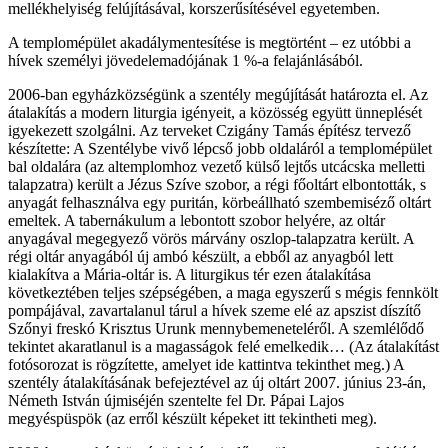
mellékhelyiség felújításával, korszerűsítésével egyetemben.
A templomépület akadálymentesítése is megtörtént – ez utóbbi a
hívek személyi jövedelemadójának 1 %-a felajánlásából.
2006-ban egyházközségünk a szentély megújítását határozta el. Az
átalakítás a modern liturgia igényeit, a közösség együtt ünneplését
igyekezett szolgálni. Az terveket Czigány Tamás építész tervező
készítette: A Szentélybe vivő lépcső jobb oldaláról a templomépület
bal oldalára (az altemplomhoz vezető külső lejtős utcácska melletti
talapzatra) került a Jézus Szíve szobor, a régi főoltárt elbontották, s
anyagát felhasználva egy puritán, körbeállható szembemiséző oltárt
emeltek. A tabernákulum a lebontott szobor helyére, az oltár
anyagával megegyező vörös márvány oszlop-talapzatra került. A
régi oltár anyagából új ambó készült, a ebből az anyagból lett
kialakítva a Mária-oltár is. A liturgikus tér ezen átalakítása
következtében teljes szépségében, a maga egyszerű s mégis fennkölt
pompájával, zavartalanul tárul a hívek szeme elé az apszist díszítő
Szőnyi freskó Krisztus Urunk mennybemeneteléről. A szemlélődő
tekintet akaratlanul is a magasságok felé emelkedik… (Az átalakítást
fotósorozat is rögzítette, amelyet ide kattintva tekinthet meg.) A
szentély átalakításának befejeztével az új oltárt 2007. június 23-án,
Németh István újmiséjén szentelte fel Dr. Pápai Lajos
megyéspüspök (az erről készült képeket itt tekintheti meg).