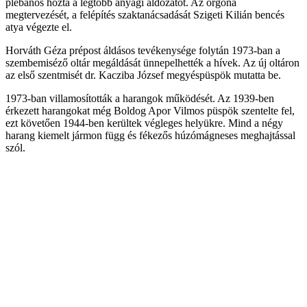
plébános hozta a legtöbb anyagi áldozatot. Az orgona
megtervezését, a felépítés szaktanácsadását Szigeti Kilián bencés
atya végezte el.
Horváth Géza prépost áldásos tevékenysége folytán 1973-ban a
szembemiséző oltár megáldását ünnepelhették a hívek. Az új oltáron
az első szentmisét dr. Kacziba József megyéspüspök mutatta be.
1973-ban villamosították a harangok működését. Az 1939-ben
érkezett harangokat még Boldog Apor Vilmos püspök szentelte fel,
ezt követően 1944-ben kerültek végleges helyükre. Mind a négy
harang kiemelt jármon függ és fékezős húzómágneses meghajtással
szól.