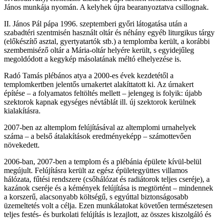
János munkája nyomán. A kelyhek újra bearanyoztatva csillognak.
II. János Pál pápa 1996. szeptemberi győri látogatása után a
szabadtéri szentmisén használt oltár és néhány egyéb liturgikus tárgy
(előkészítő asztal, gyertyatartók stb.) a templomba került, a korábbi
szembemiséző oltár a Mária-oltár helyére került, s egyidejűleg
megoldódott a kegykép másolatának méltó elhelyezése is.
Radó Tamás plébános atya a 2000-es évek kezdetétől a
templomkertben jelentős urnakertet alakíttatott ki. Az úrnakert
építése – a folyamatos feltöltés mellett – jelengeg is folyik: újabb
szektorok kapnak egységes névtáblát ill. új szektorok kerülnek
kialakításra.
2007-ben az altemplom felújításával az altemplomi urnahelyek
száma – a belső átalakítások eredményeképp – számottevően
növekedett.
2006-ban, 2007-ben a templom és a plébánia épülete kívül-belül
megújult. Felújításra került az egész épületegyüttes villamos
hálózata, fűtési rendszere (csőhálózat és radiátorok teljes cseréje), a
kazánok cseréje és a kémények felújítása is megtörtént – mindennek
a korszerű, alacsonyabb költségű, s egyúttal biztonságosabb
üzemeltetés volt a célja. Ezen munkálatokat követően természetesen
teljes festés- és burkolati felújítás is lezajlott, az összes kiszolgáló és