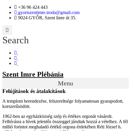
+36 96 424 443
gyoriszentimre.iroda@gmail.com
9024 GYŐR, Szent Imre út 35.
Search
Szent Imre Plébánia
Menu
Felújítások és átalakítások
A templom berendezése, felszereltsége folyamatosan gyarapodott,
korszerűsödött.
1962-ben az egyházközség szép és értékes orgonát vásárolt.
Felhívásra a hívek jelentős összeggel járultak hozzá a vételhez. A fél
millió forintot meghaladó értékű orgona érdekében Réti József h.