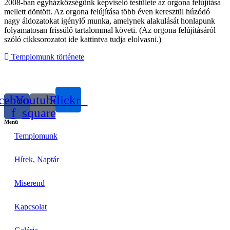
2008-ban egyházközségünk képviselő testülete az orgona felújítása
mellett döntött. Az orgona felújítása több éven keresztül húzódó
nagy áldozatokat igénylő munka, amelynek alakulását honlapunk
folyamatosan frissülő tartalommal követi. (Az orgona felújításáról
szóló cikksorozatot ide kattintva tudja elolvasni.)
Templomunk története
cebook-
Youtube-
Flickr
f
square
Menü
Templomunk
Hírek, Naptár
Miserend
Kapcsolat