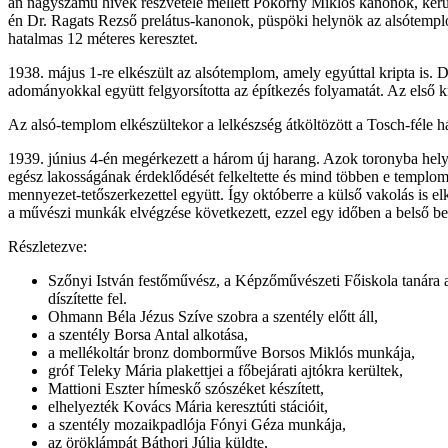
án nagyszámú hívek részvétele mellett Pokorny Miklós kanonok, kerü
én Dr. Ragats Rezső prelátus-kanonok, püspöki helynök az alsótemplo
hatalmas 12 méteres keresztet.
1938. május 1-re elkészült az alsótemplom, amely egyúttal kripta is. 
adományokkal együtt felgyorsította az építkezés folyamatát. Az első kr
Az alsó-templom elkészültekor a lelkészség átköltözött a Tosch-féle há
1939. június 4-én megérkezett a három új harang. Azok toronyba helye
egész lakosságának érdeklődését felkeltette és mind többen e templomb
mennyezet-tetőszerkezettel együtt. Így októberre a külső vakolás is e
a művészi munkák elvégzése következett, ezzel egy időben a belső ber
Részletezve:
Szőnyi István festőművész, a Képzőművészeti Főiskola tanára a b
díszítette fel.
Ohmann Béla Jézus Szíve szobra a szentély előtt áll,
a szentély Borsa Antal alkotása,
a mellékoltár bronz domborműve Borsos Miklós munkája,
gróf Teleky Mária plakettjei a főbejárati ajtókra kerültek,
Mattioni Eszter hímeskő szószéket készített,
elhelyezték Kovács Mária keresztúti stációit,
a szentély mozaikpadlója Fónyi Géza munkája,
az öröklámpát Báthori Júlia küldte,