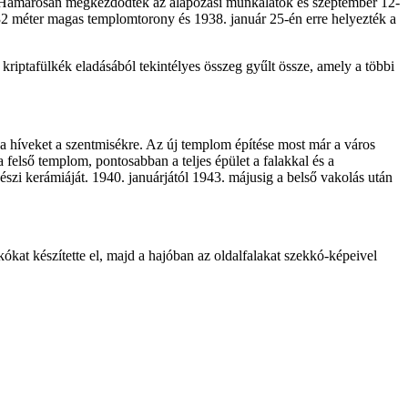
n. Hamarosan megkezdődtek az alapozási munkálatok és szeptember 12-
32 méter magas templomtorony és 1938. január 25-én erre helyezték a
kriptafülkék eladásából tekintélyes összeg gyűlt össze, amely a többi
 a híveket a szentmisékre. Az új templom építése most már a város
 felső templom, pontosabban a teljes épület a falakkal és a
szi kerámiáját. 1940. januárjától 1943. májusig a belső vakolás után
ókat készítette el, majd a hajóban az oldalfalakat szekkó-képeivel