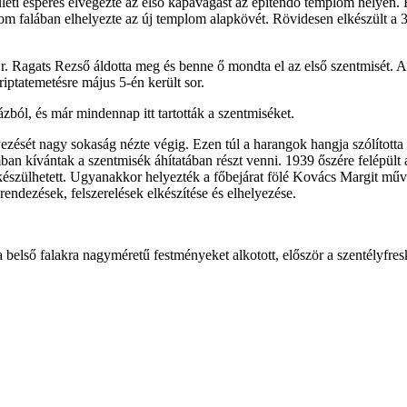
leti esperes elvégezte az első kapavágást az építendő templom helyé
m falában elhelyezte az új templom alapkövét. Rövidesen elkészült a 
Dr. Ragats Rezső áldotta meg és benne ő mondta el az első szentmisét. A 
iptatemetésre május 5-én került sor.
zból, és már mindennap itt tartották a szentmiséket.
zését nagy sokaság nézte végig. Ezen túl a harangok hangja szólította
an kívántak a szentmisék áhítatában részt venni. 1939 őszére felépült a
lkészülhetett. Ugyanakkor helyezték a főbejárat fölé Kovács Margit művé
endezések, felszerelések elkészítése és elhelyezése.
első falakra nagyméretű festményeket alkotott, először a szentélyfresk