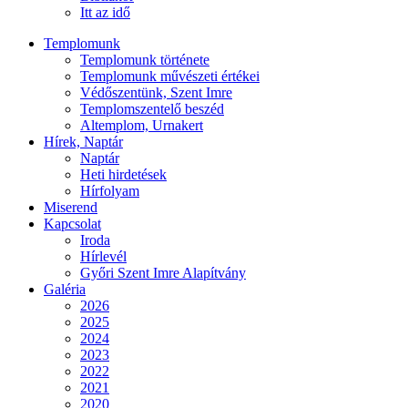
Itt az idő
Templomunk
Templomunk története
Templomunk művészeti értékei
Védőszentünk, Szent Imre
Templomszentelő beszéd
Altemplom, Urnakert
Hírek, Naptár
Naptár
Heti hirdetések
Hírfolyam
Miserend
Kapcsolat
Iroda
Hírlevél
Győri Szent Imre Alapítvány
Galéria
2026
2025
2024
2023
2022
2021
2020