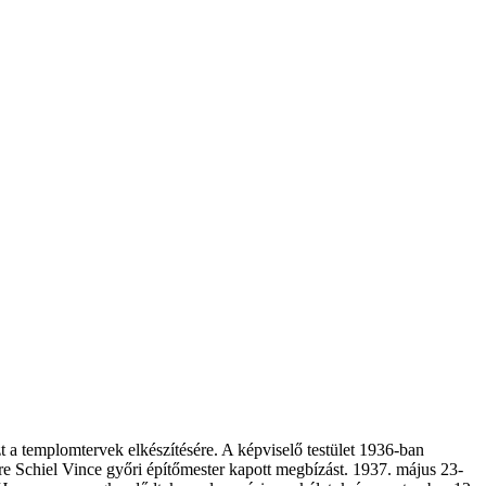
 a templomtervek elkészítésére. A képviselő testület 1936-ban
e Schiel Vince győri építőmester kapott megbízást. 1937. május 23-