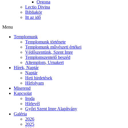
Orgona
Lectio Divina
Bibliakör
Itt az idő
Menu
Templomunk
Templomunk története
Templomunk művészeti értékei
Védőszentünk, Szent Imre
Templomszentelő beszéd
Altemplom, Urnakert
Hírek, Naptár
Naptár
Heti hirdetések
Hírfolyam
Miserend
Kapcsolat
Iroda
Hírlevél
Győri Szent Imre Alapítvány
Galéria
2026
2025