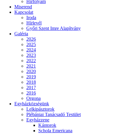
Hírfolyam
Miserend
Kapcsolat
Iroda
Hírlevél
Győri Szent Imre Alapítvány
Galéria
2026
2025
2024
2023
2022
2021
2020
2019
2018
2017
2016
Orgona
Egyházközségünk
Lelkipásztorok
Plébániai Tanácsadó Testület
Egyházzene
Kántorok
Schola Emericana