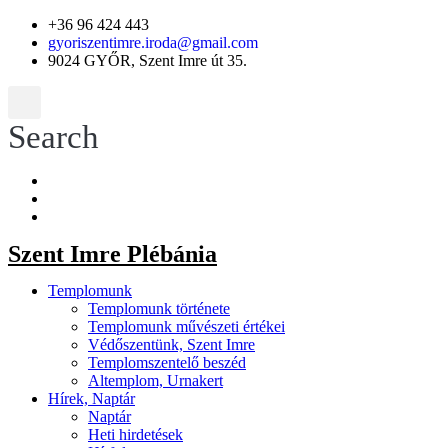
+36 96 424 443
gyoriszentimre.iroda@gmail.com
9024 GYŐR, Szent Imre út 35.
Search
Szent Imre Plébánia
Templomunk
Templomunk története
Templomunk művészeti értékei
Védőszentünk, Szent Imre
Templomszentelő beszéd
Altemplom, Urnakert
Hírek, Naptár
Naptár
Heti hirdetések