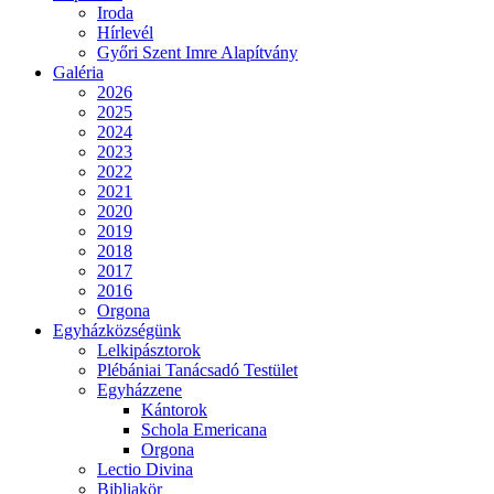
Iroda
Hírlevél
Győri Szent Imre Alapítvány
Galéria
2026
2025
2024
2023
2022
2021
2020
2019
2018
2017
2016
Orgona
Egyházközségünk
Lelkipásztorok
Plébániai Tanácsadó Testület
Egyházzene
Kántorok
Schola Emericana
Orgona
Lectio Divina
Bibliakör