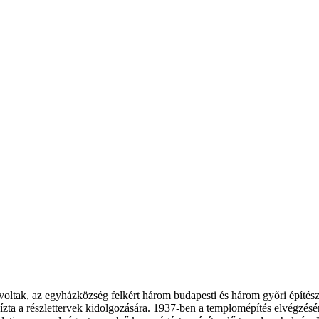
oltak, az egyházközség felkért három budapesti és három győri építészt
ta a részlettervek kidolgozására. 1937-ben a templomépítés elvégzésér