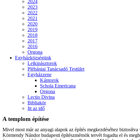
2024
2023
2022
2021
2020
2019
2018
2017
2016
Orgona
Egyházközségünk
Lelkipásztorok
Plébániai Tanácsadó Testület
Egyházzene
Kántorok
Schola Emericana
Orgona
Lectio Divina
Bibliakör
Itt az idő
A templom építése
Mivel most már az anyagi alapok az építés megkezdéséhez biztosítva v
Körmendy Nándor budapesti építészmérnök tervét fogadta el és megbíz