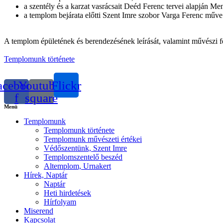
a szentély és a karzat vasrácsait Deéd Ferenc tervei alapján Men
a templom bejárata előtti Szent Imre szobor Varga Ferenc műve
A templom épületének és berendezésének leírását, valamint művészi 
Templomunk története
acebook-
Youtube-
Flickr
f
square
Menü
Templomunk
Templomunk története
Templomunk művészeti értékei
Védőszentünk, Szent Imre
Templomszentelő beszéd
Altemplom, Urnakert
Hírek, Naptár
Naptár
Heti hirdetések
Hírfolyam
Miserend
Kapcsolat