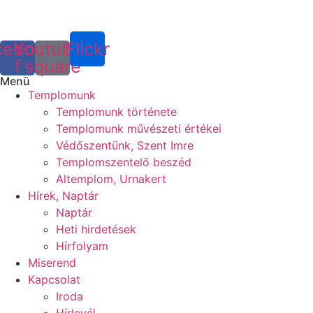
cebook-
Youtube-
Flickr
f
square
Menü
Templomunk
Templomunk története
Templomunk művészeti értékei
Védőszentünk, Szent Imre
Templomszentelő beszéd
Altemplom, Urnakert
Hírek, Naptár
Naptár
Heti hirdetések
Hírfolyam
Miserend
Kapcsolat
Iroda
Hírlevél