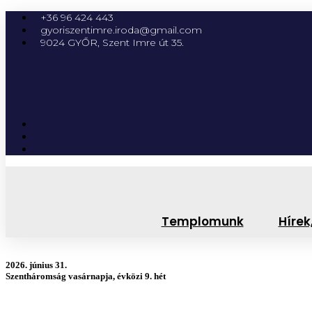
+36 96 424 443
gyoriszentimre.iroda@gmail.com
9024 GYŐR, Szent Imre út 35.
Templomunk
Hírek
2026. június 31.
Szentháromság vasárnapja, évközi 9. hét