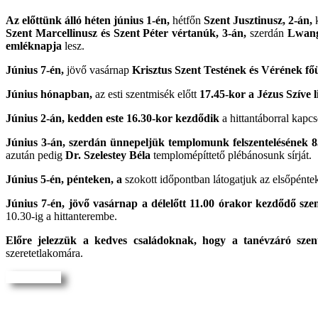
Az előttünk álló héten június 1-én,
hétfőn
Szent Jusztinusz,
2-án,
Szent Marcellinusz és Szent Péter vértanúk, 3-án,
szerdán
Lwanga
emléknapja
lesz.
Június 7-én,
jövő vasárnap
Krisztus Szent Testének és Vérének f
Június hónapban,
az esti szentmisék előtt
17.45-kor a Jézus Szíve l
Június 2-án, kedden este 16.30-kor kezdődik
a hittantáborral kapc
Június 3-án, szerdán ünnepeljük templomunk felszentelésének 8
azután pedig
Dr. Szelestey Béla
templomépíttető plébánosunk sírját.
Június 5-én, pénteken, a
szokott időpontban látogatjuk az elsőpéntek
Június 7-én, jövő vasárnap a délelőtt 11.00 órakor kezdődő sz
10.30-ig a hittanterembe.
Előre jelezzük a kedves családoknak, hogy a tanévzáró szen
szeretetlakomára.
Hirdetések