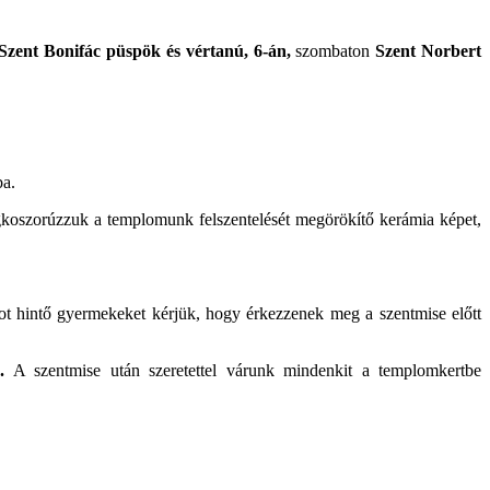
Szent Bonifác püspök és vértanú, 6-án,
szombaton
Szent Norbert
ba.
oszorúzzuk a templomunk felszentelését megörökítő kerámia képet,
ot hintő gyermekeket kérjük, hogy érkezzenek meg a szentmise előtt
k.
A szentmise után szeretettel várunk mindenkit a templomkertbe