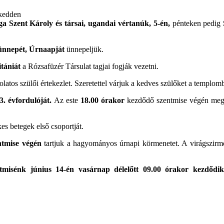
kedden
 Szent Károly és társai, ugandai vértanúk, 5-én,
pénteken pedig
őünnepét, Úrnaapját
ünnepeljük.
itániát
a Rózsafüzér Társulat tagjai fogják vezetni.
solatos szülői értekezlet. Szeretettel várjuk a kedves szülőket a templom
3. évfordulóját.
Az este
18.00 órakor
kezdődő szentmise végén megk
es betegek első csoportját.
entmise végén
tartjuk a hagyományos úrnapi körmenetet. A virágszirm
tmisénk június 14-én vasárnap délelőtt 09.00 órakor kezdődi