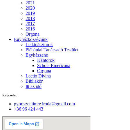
2021
2020
2019
2018
2017
2016
Orgona
Egyházközségünk
Lelkipásztorok
Plébániai Tanácsadó Testület
Egyházzene
Kántorok
Schola Emericana
Orgona
Lectio Divina
Bibliakör
Itt az idő
Kapcsolat
gyoriszentimre.iroda@gmail.com
+36 96 424 443