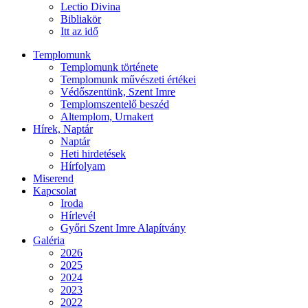
Lectio Divina
Bibliakör
Itt az idő
Templomunk
Templomunk története
Templomunk művészeti értékei
Védőszentünk, Szent Imre
Templomszentelő beszéd
Altemplom, Urnakert
Hírek, Naptár
Naptár
Heti hirdetések
Hírfolyam
Miserend
Kapcsolat
Iroda
Hírlevél
Győri Szent Imre Alapítvány
Galéria
2026
2025
2024
2023
2022