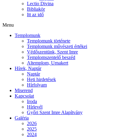
Lectio Divina
Bibliakör
Itt az idő
Menu
Templomunk
Templomunk története
Templomunk művészeti értékei
Védőszentünk, Szent Imre
Templomszentelő beszéd
Altemplom, Urnakert
Hírek, Naptár
Naptár
Heti hirdetések
Hírfolyam
Miserend
Kapcsolat
Iroda
Hírlevél
Győri Szent Imre Alapítvány
Galéria
2026
2025
2024