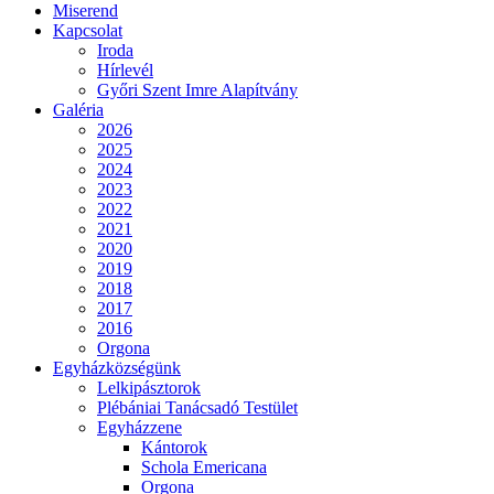
Miserend
Kapcsolat
Iroda
Hírlevél
Győri Szent Imre Alapítvány
Galéria
2026
2025
2024
2023
2022
2021
2020
2019
2018
2017
2016
Orgona
Egyházközségünk
Lelkipásztorok
Plébániai Tanácsadó Testület
Egyházzene
Kántorok
Schola Emericana
Orgona