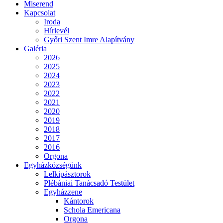
Miserend
Kapcsolat
Iroda
Hírlevél
Győri Szent Imre Alapítvány
Galéria
2026
2025
2024
2023
2022
2021
2020
2019
2018
2017
2016
Orgona
Egyházközségünk
Lelkipásztorok
Plébániai Tanácsadó Testület
Egyházzene
Kántorok
Schola Emericana
Orgona