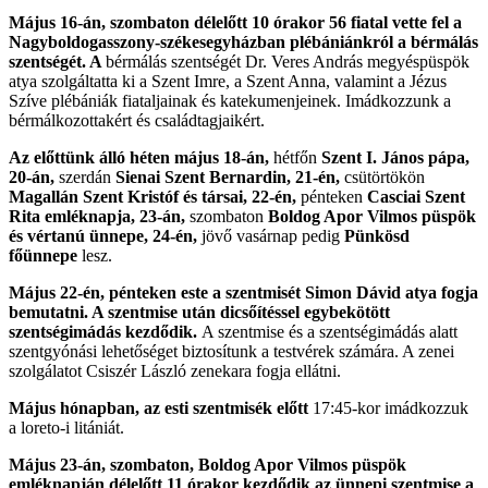
Május 16-án, szombaton délelőtt 10 órakor 56 fiatal vette fel a
Nagyboldogasszony-székesegyházban plébániánkról a bérmálás
szentségét. A
bérmálás szentségét Dr. Veres András megyéspüspök
atya szolgáltatta ki a Szent Imre, a Szent Anna, valamint a Jézus
Szíve plébániák fiataljainak és katekumenjeinek. Imádkozzunk a
bérmálkozottakért és családtagjaikért.
Az előttünk álló héten május 18-án,
hétfőn
Szent I. János pápa,
20-án,
szerdán
Sienai Szent Bernardin, 21-én,
csütörtökön
Magallán Szent Kristóf és társai, 22-én,
pénteken
Casciai Szent
Rita emléknapja, 23-án,
szombaton
Boldog Apor Vilmos püspök
és vértanú ünnepe, 24-én,
jövő vasárnap pedig
Pünkösd
főünnepe
lesz.
Május 22-én, pénteken este a szentmisét Simon Dávid atya fogja
bemutatni. A szentmise után dicsőítéssel egybekötött
szentségimádás kezdődik.
A szentmise és a szentségimádás alatt
szentgyónási lehetőséget biztosítunk a testvérek számára. A zenei
szolgálatot Csiszér László zenekara fogja ellátni.
Május hónapban, az esti szentmisék előtt
17:45-kor imádkozzuk
a loreto-i litániát.
Május 23-án, szombaton, Boldog Apor Vilmos püspök
emléknapján délelőtt 11 órakor kezdődik az ünnepi szentmise a