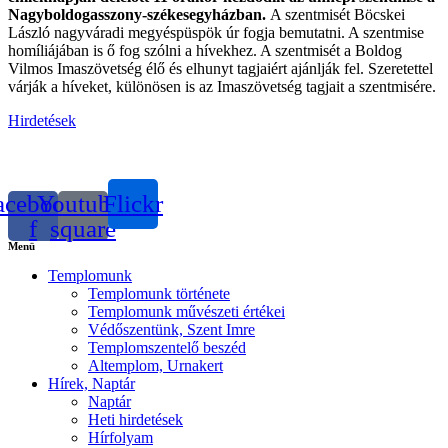
Nagyboldogasszony-székesegyházban.
A szentmisét Böcskei
László nagyváradi megyéspüspök úr fogja bemutatni. A szentmise
homíliájában is ő fog szólni a hívekhez. A szentmisét a Boldog
Vilmos Imaszövetség élő és elhunyt tagjaiért ajánlják fel. Szeretettel
várják a híveket, különösen is az Imaszövetség tagjait a szentmisére.
Hirdetések
acebook-
Youtube-
Flickr
f
square
Menü
Templomunk
Templomunk története
Templomunk művészeti értékei
Védőszentünk, Szent Imre
Templomszentelő beszéd
Altemplom, Urnakert
Hírek, Naptár
Naptár
Heti hirdetések
Hírfolyam