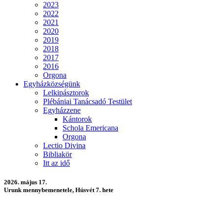
2023
2022
2021
2020
2019
2018
2017
2016
Orgona
Egyházközségünk
Lelkipásztorok
Plébániai Tanácsadó Testület
Egyházzene
Kántorok
Schola Emericana
Orgona
Lectio Divina
Bibliakör
Itt az idő
2026. május 17.
Urunk mennybemenetele, Húsvét 7. hete