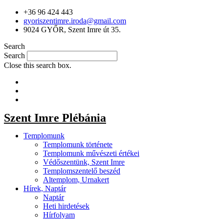
+36 96 424 443
gyoriszentimre.iroda@gmail.com
9024 GYŐR, Szent Imre út 35.
Search
Search
Close this search box.
Szent Imre Plébánia
Templomunk
Templomunk története
Templomunk művészeti értékei
Védőszentünk, Szent Imre
Templomszentelő beszéd
Altemplom, Urnakert
Hírek, Naptár
Naptár
Heti hirdetések
Hírfolyam