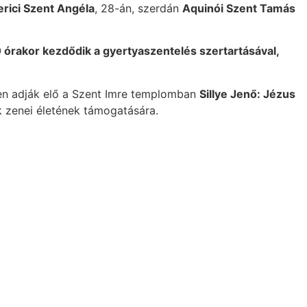
rici Szent Angéla
, 28-án, szerdán
Aquinói Szent Tamás
órakor kezdődik a gyertyaszentelés szertartásával,
n adják elő a Szent Imre templomban
Sillye Jenő: Jézus
k zenei életének támogatására.