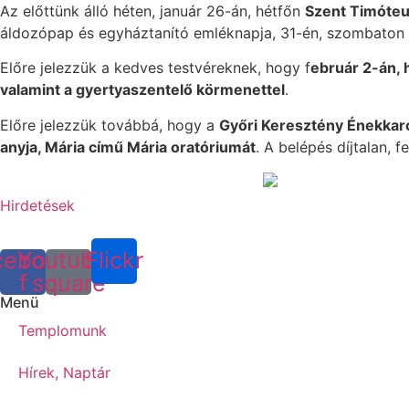
Az előttünk álló héten, január 26-án, hétfőn
Szent Timóteu
áldozópap és egyháztanító emléknapja, 31-én, szombaton
Előre jelezzük a kedves testvéreknek, hogy f
ebruár 2-án, 
valamint a gyertyaszentelő körmenettel
.
Előre jelezzük továbbá, hogy a
Győri Keresztény Énekkar
anyja, Mária című Mária oratóriumát
. A belépés díjtalan,
Hirdetések
cebook-
Youtube-
Flickr
f
square
Menü
Templomunk
Hírek, Naptár