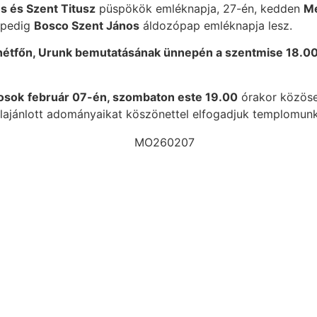
s és Szent Titusz
püspökök emléknapja, 27-én, kedden
Me
 pedig
Bosco Szent János
áldozópap emléknapja lesz.
hétfőn, Urunk bemutatásának ünnepén a szentmise 18.00 
osok
február 07-én, szombaton este 19.00
órakor közöse
 felajánlott adományaikat köszönettel elfogadjuk templomun