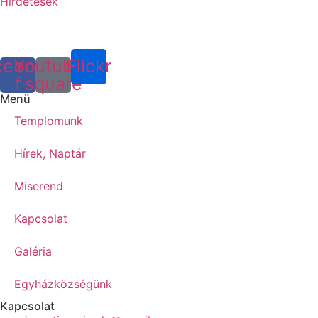
Hirdetések
cebook-
Youtube-
Flickr
f
square
Menü
Templomunk
Hírek, Naptár
Miserend
Kapcsolat
Galéria
Egyházközségünk
Kapcsolat