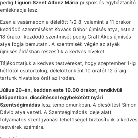
pedig
Liguori Szent Alfonz Mária
püspök és egyháztanító
emléknapja lesz.
Ezen a vasárnapon a délelőtt 1/2 8, valamint a 11 órakor
kezdődő szentmiséket Kovács Gábor újmisés atya, este a
18 órakor kezdődő szentmisét pedig Grafl Ákos újmisés
atya fogja bemutatni. A szentmisék végén az atyák
újmisés áldásban részesítik a kedves híveket.
Tájékoztatjuk a kedves testvéreket, hogy
szeptember 1-ig
hétfőtől csütörtökig, délelőttönként 10 órától 12 óráig
tartunk hivatalos órát az irodán.
Július 29-én,
kedden este 19.00 órakor, rendkívüli
időpontban, dicsőítéssel egybekötött nyári
Szentségimádás
lesz templomunkban. A dicsőítést Simon
Dávid atya vezeti. A Szentségimádás ideje alatt
folyamatos szentgyónási lehetőséget biztosítunk a kedves
testvérek számára.