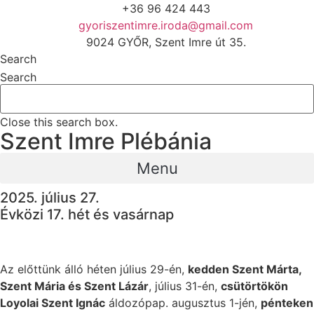
+36 96 424 443
gyoriszentimre.iroda@gmail.com
9024 GYŐR, Szent Imre út 35.
Search
Search
Close this search box.
Szent Imre Plébánia
Menu
2025. július 27.
Évközi 17. hét és vasárnap
Az előttünk álló héten július 29-én,
kedden Szent Márta,
Szent Mária és Szent Lázár
, július 31-én,
csütörtökön
Loyolai Szent Ignác
áldozópap. augusztus 1-jén,
pénteken