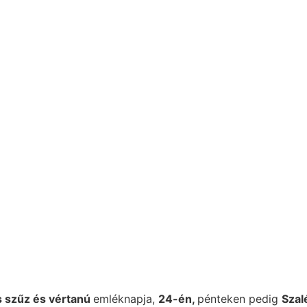
 szűz és vértanú
emléknapja,
24-én,
pénteken pedig
Szal