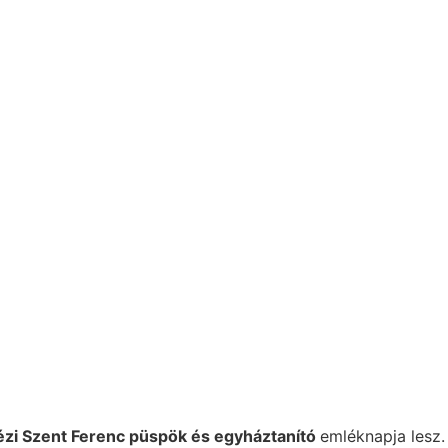
ézi Szent Ferenc püspök és egyháztanító
emléknapja lesz.