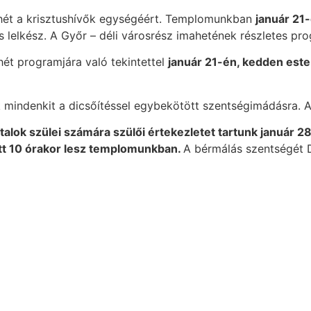
hét a krisztushívők egységéért. Templomunkban
január 21
s lelkész. A Győr – déli városrész imahetének részletes pro
hét programjára való tekintettel
január 21-én, kedden este
k mindenkit a dicsőítéssel egybekötött szentségimádásra. A 
atalok szülei számára szülői értekezletet tartunk január
tt 10 órakor lesz templomunkban.
A bérmálás szentségét D