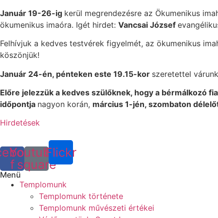
Január 19-26-ig
kerül megrendezésre az Ökumenikus ima
ökumenikus imaóra. Igét hirdet:
Vancsai József
evangéliku
Felhívjuk a kedves testvérek figyelmét, az ökumenikus ima
köszönjük!
Január 24-én, pénteken este 19.15-kor
szeretettel várun
Előre jelezzük a kedves szülőknek, hogy a bérmálkozó fi
időpontja
nagyon korán,
március 1-jén, szombaton délelő
Hirdetések
cebook-
Youtube-
Flickr
f
square
Menü
Templomunk
Templomunk története
Templomunk művészeti értékei