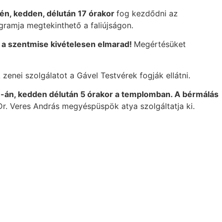
-én, kedden, délután 17 órakor
fog kezdődni az
gramja megtekinthető a faliújságon.
 a szentmise kivételesen elmarad!
Megértésüket
zenei szolgálatot a Gável Testvérek fogják ellátni.
 28-án, kedden délután 5 órakor a templomban. A bérmálás
r. Veres András megyéspüspök atya szolgáltatja ki.