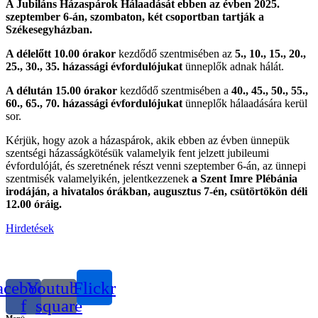
A Jubiláns Házaspárok Hálaadását ebben az évben 2025.
szeptember 6-án, szombaton, két csoportban tartják a
Székesegyházban.
A délelőtt 10.00 órakor
kezdődő szentmisében az
5., 10., 15., 20.,
25., 30., 35. házassági évfordulójukat
ünneplők adnak hálát.
A délután 15.00 órakor
kezdődő szentmisében a
40., 45., 50., 55.,
60., 65., 70. házassági évfordulójukat
ünneplők hálaadására kerül
sor.
Kérjük, hogy azok a házaspárok, akik ebben az évben ünnepük
szentségi házasságkötésük valamelyik fent jelzett jubileumi
évfordulóját, és szeretnének részt venni szeptember 6-án, az ünnepi
szentmisék valamelyikén, jelentkezzenek
a Szent Imre Plébánia
irodáján, a hivatalos órákban, augusztus 7-én, csütörtökön déli
12.00 óráig.
Hirdetések
acebook-
Youtube-
Flickr
f
square
Menü