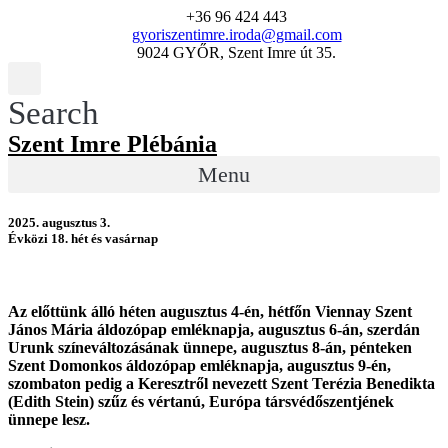
+36 96 424 443
gyoriszentimre.iroda@gmail.com
9024 GYŐR, Szent Imre út 35.
Search
Szent Imre Plébánia
Menu
2025. augusztus 3.
Évközi 18. hét és vasárnap
Az előttünk álló héten augusztus 4-én, hétfőn Viennay Szent
János Mária áldozópap emléknapja, augusztus 6-án, szerdán
Urunk színeváltozásának ünnepe, augusztus 8-án, pénteken
Szent Domonkos áldozópap emléknapja, augusztus 9-én,
szombaton pedig a Keresztről nevezett Szent Terézia Benedikta
(Edith Stein) szűz és vértanú, Európa társvédőszentjének
ünnepe lesz.