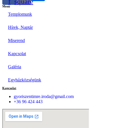
f
square
Menü
Templomunk
Hírek, Naptár
Miserend
Kapcsolat
Galéria
Egyházközségünk
Kapcsolat
gyoriszentimre.iroda@gmail.com
+36 96 424 443