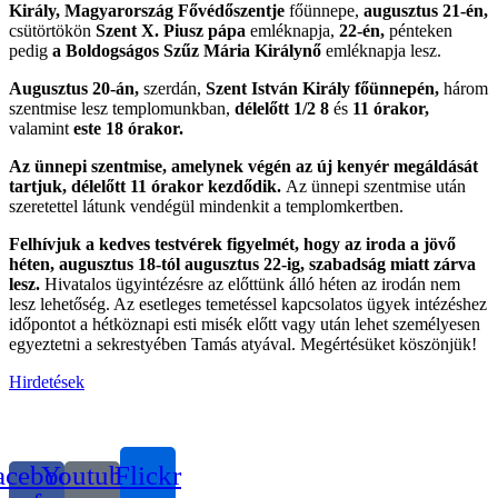
Király, Magyarország Fővédőszentje
főünnepe,
augusztus 21-én,
csütörtökön
Szent X. Piusz pápa
emléknapja,
22-én,
pénteken
pedig
a Boldogságos Szűz Mária Királynő
emléknapja lesz.
Augusztus 20-án,
szerdán,
Szent István Király főünnepén,
három
szentmise lesz templomunkban,
délelőtt 1/2
8
és
11 órakor,
valamint
este 18 órakor.
Az ünnepi szentmise, amelynek végén az új kenyér megáldását
tartjuk, délelőtt 11 órakor kezdődik.
Az ünnepi szentmise után
szeretettel látunk vendégül mindenkit a templomkertben.
Felhívjuk a kedves testvérek figyelmét, hogy az iroda a jövő
héten, augusztus 18-tól augusztus 22-ig, szabadság miatt zárva
lesz.
Hivatalos ügyintézésre az előttünk álló héten az irodán nem
lesz lehetőség. Az esetleges temetéssel kapcsolatos ügyek intézéshez
időpontot a hétköznapi esti misék előtt vagy után lehet személyesen
egyeztetni a sekrestyében Tamás atyával. Megértésüket köszönjük!
Hirdetések
acebook-
Youtube-
Flickr