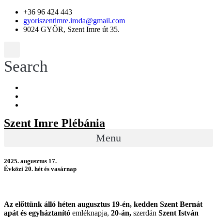
+36 96 424 443
gyoriszentimre.iroda@gmail.com
9024 GYŐR, Szent Imre út 35.
Search
Szent Imre Plébánia
Menu
2025. augusztus 17.
Évközi 20. hét és vasárnap
Az előttünk álló héten augusztus 19-én, kedden Szent Bernát
apát és egyháztanító
emléknapja,
20-án,
szerdán
Szent István