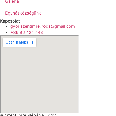
Galéria
Egyházközségünk
Kapcsolat
gyoriszentimre.iroda@gmail.com
+36 96 424 443
© Szent Imre Plébánia, Győr