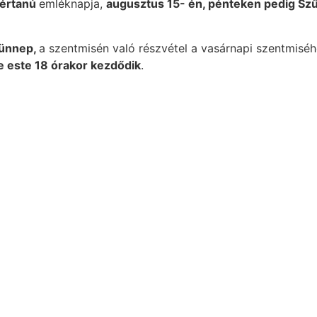
vértanú
emléknapja,
augusztus 15- én, pénteken pedig S
 ünnep,
a szentmisén való részvétel a vasárnapi szentmisé
e este 18 órakor kezdődik
.