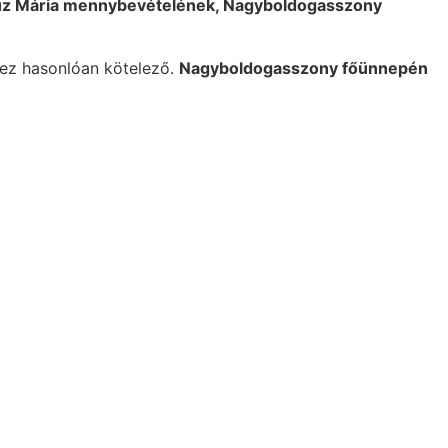
zűz Mária mennybevételének, Nagyboldogasszony
hez hasonlóan kötelező.
Nagyboldogasszony főünnepén