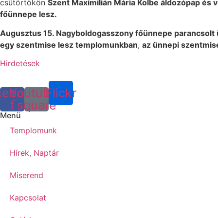
csütörtökön
Szent Maximilián Mária Kolbe áldozópap és 
főünnepe lesz.
Augusztus 15. Nagyboldogasszony főünnepe parancsolt
egy szentmise lesz templomunkban
,
az ünnepi szentmis
Hirdetések
cebook-
Youtube-
Flickr
f
square
Menü
Templomunk
Hírek, Naptár
Miserend
Kapcsolat