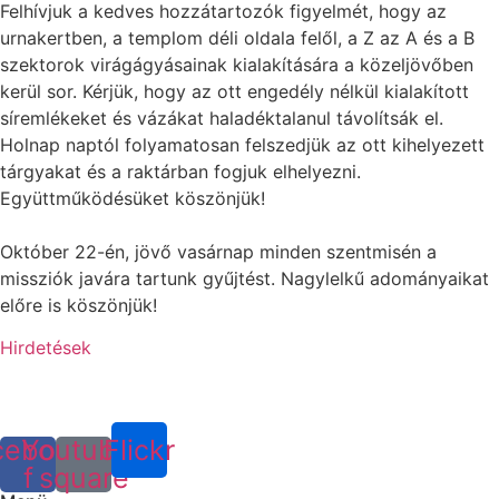
Felhívjuk a kedves hozzátartozók figyelmét, hogy az
urnakertben, a templom déli oldala felől, a Z az A és a B
szektorok virágágyásainak kialakítására a közeljövőben
kerül sor. Kérjük, hogy az ott engedély nélkül kialakított
síremlékeket és vázákat haladéktalanul távolítsák el.
Holnap naptól folyamatosan felszedjük az ott kihelyezett
tárgyakat és a raktárban fogjuk elhelyezni.
Együttműködésüket köszönjük!
Október 22-én, jövő vasárnap minden szentmisén a
missziók javára tartunk gyűjtést. Nagylelkű adományaikat
előre is köszönjük!
Hirdetések
cebook-
Youtube-
Flickr
f
square