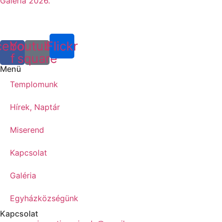
Galéria 2026.
cebook-
Youtube-
Flickr
f
square
Menü
Templomunk
Hírek, Naptár
Miserend
Kapcsolat
Galéria
Egyházközségünk
Kapcsolat