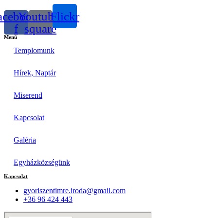
acebook-
Youtube-
Flickr
f
square
Menü
Templomunk
Hírek, Naptár
Miserend
Kapcsolat
Galéria
Egyházközségünk
Kapcsolat
gyoriszentimre.iroda@gmail.com
+36 96 424 443