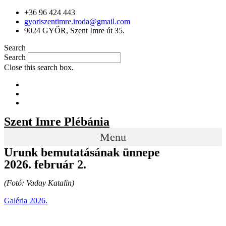
+36 96 424 443
gyoriszentimre.iroda@gmail.com
9024 GYŐR, Szent Imre út 35.
Search
Search
Close this search box.
Szent Imre Plébánia
Menu
Urunk bemutatásának ünnepe
2026. február 2.
(Fotó: Vaday Katalin)
Galéria 2026.