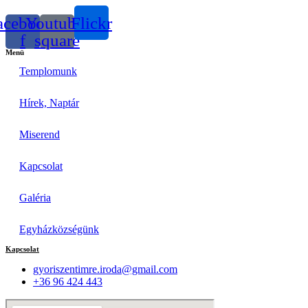
acebook-
Youtube-
Flickr
f
square
Menü
Templomunk
Hírek, Naptár
Miserend
Kapcsolat
Galéria
Egyházközségünk
Kapcsolat
gyoriszentimre.iroda@gmail.com
+36 96 424 443