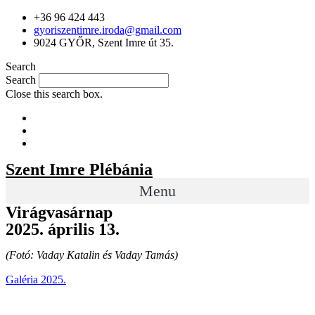
+36 96 424 443
gyoriszentimre.iroda@gmail.com
9024 GYŐR, Szent Imre út 35.
Search
Search
Close this search box.
Szent Imre Plébánia
Menu
Virágvasárnap
2025. április 13.
(Fotó: Vaday Katalin és Vaday Tamás)
Galéria 2025.