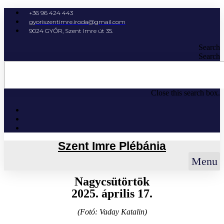
+36 96 424 443
gyoriszentimre.iroda@gmail.com
9024 GYŐR, Szent Imre út 35.
Search
Search
Close this search box.
Szent Imre Plébánia
Menu
Nagycsütörtök
2025. április 17.
(Fotó: Vaday Katalin)