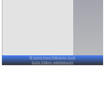
© Szent Imre Plébánia, Győr
Soós Gábor webfejlesztő