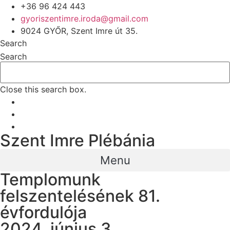
+36 96 424 443
gyoriszentimre.iroda@gmail.com
9024 GYŐR, Szent Imre út 35.
Search
Search
Close this search box.
Szent Imre Plébánia
Menu
Templomunk
felszentelésének 81.
évfordulója
2024. június 3.