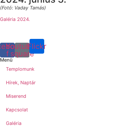
(Fotó: Vaday Tamás)
Galéria 2024.
cebook-
Youtube-
Flickr
f
square
Menü
Templomunk
Hírek, Naptár
Miserend
Kapcsolat
Galéria