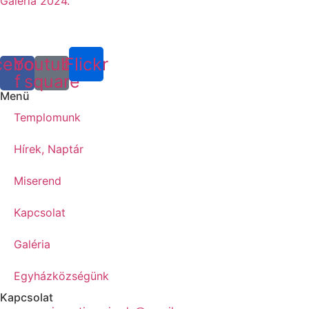
Galéria 2024.
cebook-
Youtube-
Flickr
f
square
Menü
Templomunk
Hírek, Naptár
Miserend
Kapcsolat
Galéria
Egyházközségünk
Kapcsolat