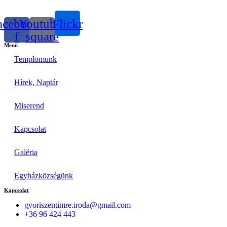
acebook-
Youtube-
Flickr
f
square
Menü
Templomunk
Hírek, Naptár
Miserend
Kapcsolat
Galéria
Egyházközségünk
Kapcsolat
gyoriszentimre.iroda@gmail.com
+36 96 424 443