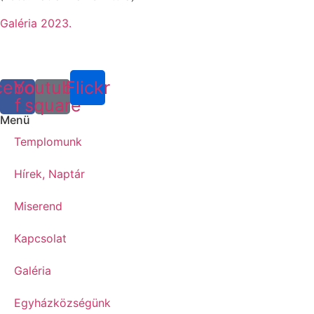
Galéria 2023.
cebook-
Youtube-
Flickr
f
square
Menü
Templomunk
Hírek, Naptár
Miserend
Kapcsolat
Galéria
Egyházközségünk