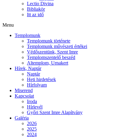
Lectio Divina
Bibliakör
Itt az idő
Menu
Templomunk
Templomunk története
Templomunk művészeti értékei
Védőszentünk, Szent Imre
Templomszentelő beszéd
Altemplom, Urnakert
Hírek, Naptár
Naptár
Heti hirdetések
Hírfolyam
Miserend
Kapcsolat
Iroda
Hírlevél
Győri Szent Imre Alapítvány
Galéria
2026
2025
2024