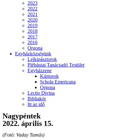
2023
2022
2021
2020
2019
2018
2017
2016
Orgona
Egyházközségünk
Lelkipásztorok
Plébániai Tanácsadó Testület
Egyházzene
Kántorok
Schola Emericana
Orgona
Lectio Divina
Bibliakör
Itt az idő
Nagypéntek
2022. április 15.
(Fotó: Vaday Tamás)