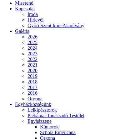
Miserend
Kapcsolat
Iroda
Hírlevél
Győri Szent Imre Alapítvány
Galéria
2026
2025
2024
2023
2022
2021
2020
2019
2018
2017
2016
Orgona
Egyházközségünk
Lelkipásztorok
Plébániai Tanácsadó Testület
Egyházzene
Kántorok
Schola Emericana
Orgona