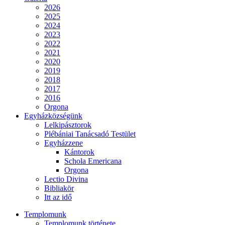
2026
2025
2024
2023
2022
2021
2020
2019
2018
2017
2016
Orgona
Egyházközségünk
Lelkipásztorok
Plébániai Tanácsadó Testület
Egyházzene
Kántorok
Schola Emericana
Orgona
Lectio Divina
Bibliakör
Itt az idő
Templomunk
Templomunk története