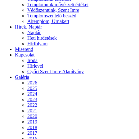
Templomunk művészeti értékei
Védőszentünk, Szent Imre
Templomszentelő beszéd
Altemplom, Urnakert
Hírek, Naptár
Naptár
Heti hirdetések
Hírfolyam
Miserend
Kapcsolat
Iroda
Hírlevél
Győri Szent Imre Alapítvány
Galéria
2026
2025
2024
2023
2022
2021
2020
2019
2018
2017
2016