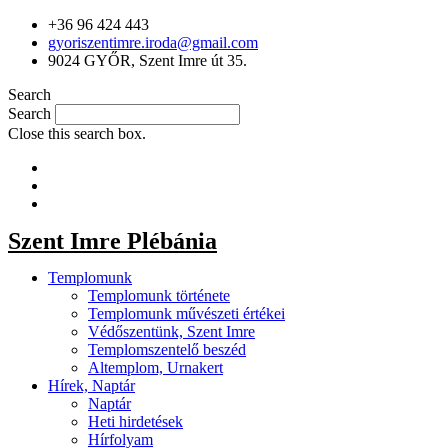
+36 96 424 443
gyoriszentimre.iroda@gmail.com
9024 GYŐR, Szent Imre út 35.
Search
Search
Close this search box.
Szent Imre Plébánia
Templomunk
Templomunk története
Templomunk művészeti értékei
Védőszentünk, Szent Imre
Templomszentelő beszéd
Altemplom, Urnakert
Hírek, Naptár
Naptár
Heti hirdetések
Hírfolyam