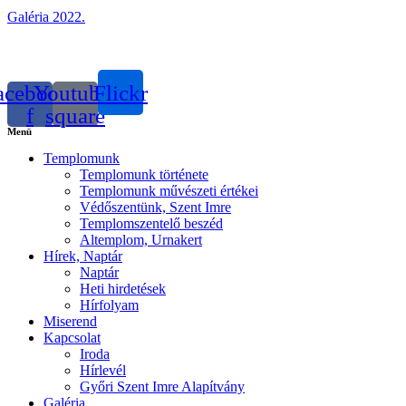
Galéria 2022.
acebook-
Youtube-
Flickr
f
square
Menü
Templomunk
Templomunk története
Templomunk művészeti értékei
Védőszentünk, Szent Imre
Templomszentelő beszéd
Altemplom, Urnakert
Hírek, Naptár
Naptár
Heti hirdetések
Hírfolyam
Miserend
Kapcsolat
Iroda
Hírlevél
Győri Szent Imre Alapítvány
Galéria