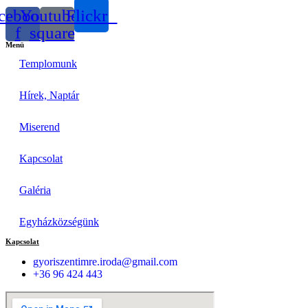
cebook-
Youtube-
Flickr
f
square
Menü
Templomunk
Hírek, Naptár
Miserend
Kapcsolat
Galéria
Egyházközségünk
Kapcsolat
gyoriszentimre.iroda@gmail.com
+36 96 424 443