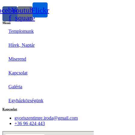
acebook-
Youtube-
Flickr
f
square
Menü
Templomunk
Hírek, Naptár
Miserend
Kapcsolat
Galéria
Egyházközségünk
Kapcsolat
gyoriszentimre.iroda@gmail.com
+36 96 424 443