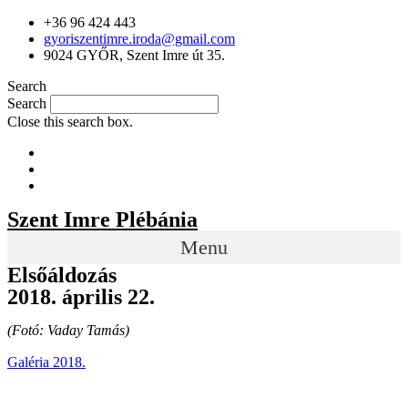
+36 96 424 443
gyoriszentimre.iroda@gmail.com
9024 GYŐR, Szent Imre út 35.
Search
Search
Close this search box.
Szent Imre Plébánia
Menu
Elsőáldozás
2018. április 22.
(Fotó: Vaday Tamás)
Galéria 2018.