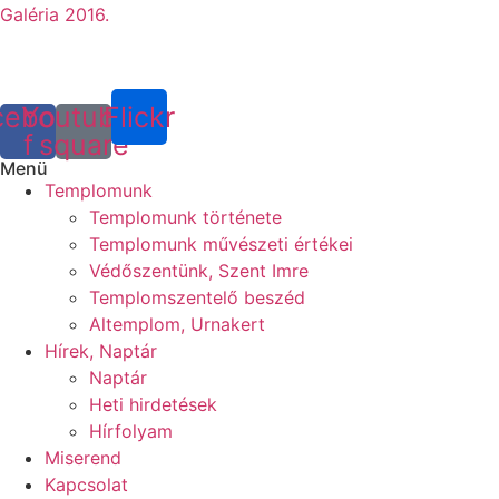
Galéria 2016.
cebook-
Youtube-
Flickr
f
square
Menü
Templomunk
Templomunk története
Templomunk művészeti értékei
Védőszentünk, Szent Imre
Templomszentelő beszéd
Altemplom, Urnakert
Hírek, Naptár
Naptár
Heti hirdetések
Hírfolyam
Miserend
Kapcsolat