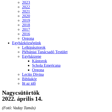
2023
2022
2021
2020
2019
2018
2017
2016
Orgona
Egyházközségünk
Lelkipásztorok
Plébániai Tanácsadó Testület
Egyházzene
Kántorok
Schola Emericana
Orgona
Lectio Divina
Bibliakör
Itt az idő
Nagycsütörtök
2022. április 14.
(Fotó: Vaday Tamás)