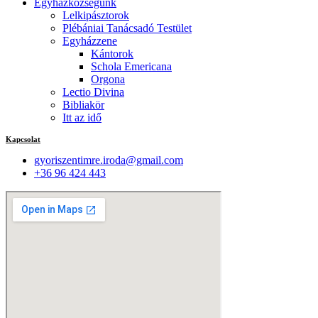
Egyházközségünk
Lelkipásztorok
Plébániai Tanácsadó Testület
Egyházzene
Kántorok
Schola Emericana
Orgona
Lectio Divina
Bibliakör
Itt az idő
Kapcsolat
gyoriszentimre.iroda@gmail.com
+36 96 424 443