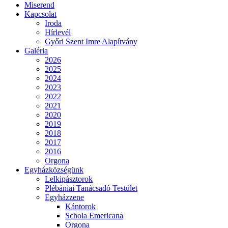
Miserend
Kapcsolat
Iroda
Hírlevél
Győri Szent Imre Alapítvány
Galéria
2026
2025
2024
2023
2022
2021
2020
2019
2018
2017
2016
Orgona
Egyházközségünk
Lelkipásztorok
Plébániai Tanácsadó Testület
Egyházzene
Kántorok
Schola Emericana
Orgona