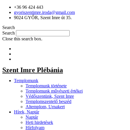
+36 96 424 443
gyoriszentimre.iroda@gmail.com
9024 GYŐR, Szent Imre út 35.
Search
Search
Close this search box.
Szent Imre Plébánia
Templomunk
Templomunk története
Templomunk művészeti értékei
Védőszentünk, Szent Imre
Templomszentelő beszéd
Altemplom, Urnakert
Hírek, Naptár
Naptár
Heti hirdetések
Hírfolyam