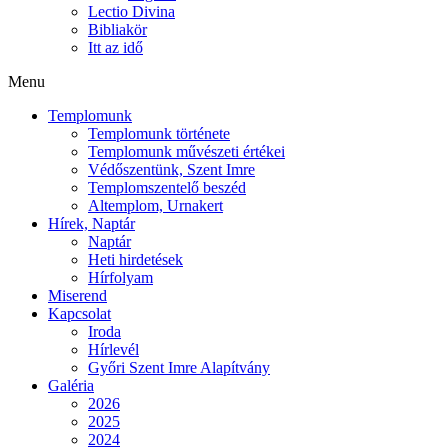
Lectio Divina
Bibliakör
Itt az idő
Menu
Templomunk
Templomunk története
Templomunk művészeti értékei
Védőszentünk, Szent Imre
Templomszentelő beszéd
Altemplom, Urnakert
Hírek, Naptár
Naptár
Heti hirdetések
Hírfolyam
Miserend
Kapcsolat
Iroda
Hírlevél
Győri Szent Imre Alapítvány
Galéria
2026
2025
2024