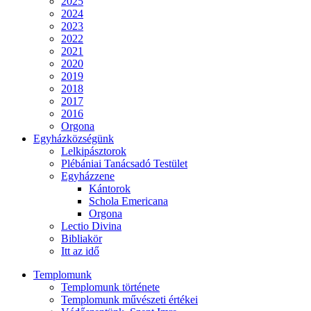
2025
2024
2023
2022
2021
2020
2019
2018
2017
2016
Orgona
Egyházközségünk
Lelkipásztorok
Plébániai Tanácsadó Testület
Egyházzene
Kántorok
Schola Emericana
Orgona
Lectio Divina
Bibliakör
Itt az idő
Templomunk
Templomunk története
Templomunk művészeti értékei