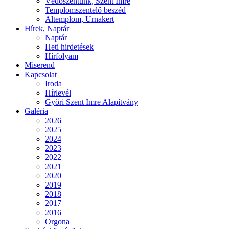
Védőszentünk, Szent Imre
Templomszentelő beszéd
Altemplom, Urnakert
Hírek, Naptár
Naptár
Heti hirdetések
Hírfolyam
Miserend
Kapcsolat
Iroda
Hírlevél
Győri Szent Imre Alapítvány
Galéria
2026
2025
2024
2023
2022
2021
2020
2019
2018
2017
2016
Orgona