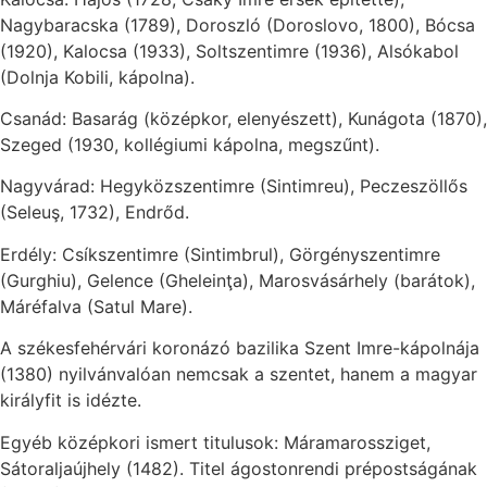
Nagybaracska (1789), Doroszló (Doroslovo, 1800), Bócsa
(1920), Kalocsa (1933), Soltszentimre (1936), Alsókabol
(Dolnja Kobili, kápolna).
Csanád: Basarág (középkor, elenyészett), Kunágota (1870),
Szeged (1930, kollégiumi kápolna, megszűnt).
Nagyvárad: Hegyközszentimre (Sintimreu), Peczeszöllős
(Seleuş, 1732), Endrőd.
Erdély: Csíkszentimre (Sintimbrul), Görgényszentimre
(Gurghiu), Gelence (Gheleinţa), Marosvásárhely (barátok),
Máréfalva (Satul Mare).
A székesfehérvári koronázó bazilika Szent Imre-kápolnája
(1380) nyilvánvalóan nemcsak a szentet, hanem a magyar
királyfit is idézte.
Egyéb középkori ismert titulusok: Máramarossziget,
Sátoraljaújhely (1482). Titel ágostonrendi prépostságának