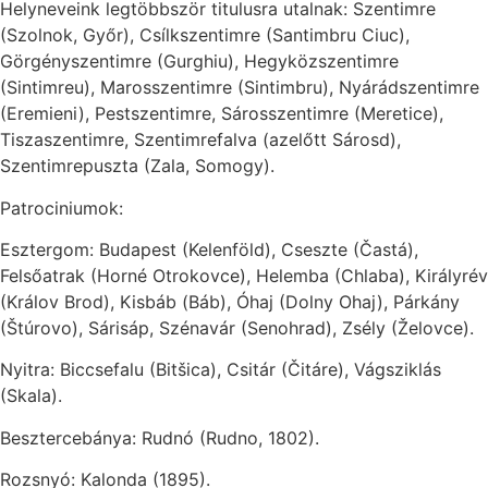
Helyneveink legtöbbször titulusra utalnak: Szentimre
(Szolnok, Győr), Csílkszentimre (Santimbru Ciuc),
Görgényszentimre (Gurghiu), Hegyközszentimre
(Sintimreu), Marosszentimre (Sintimbru), Nyárádszentimre
(Eremieni), Pestszentimre, Sárosszentimre (Meretice),
Tiszaszentimre, Szentimrefalva (azelőtt Sárosd),
Szentimrepuszta (Zala, Somogy).
Patrociniumok:
Esztergom: Budapest (Kelenföld), Cseszte (Častá),
Felsőatrak (Horné Otrokovce), Helemba (Chlaba), Királyrév
(Králov Brod), Kisbáb (Báb), Óhaj (Dolny Ohaj), Párkány
(Štúrovo), Sárisáp, Szénavár (Senohrad), Zsély (Želovce).
Nyitra: Biccsefalu (Bitšica), Csitár (Čitáre), Vágsziklás
(Skala).
Besztercebánya: Rudnó (Rudno, 1802).
Rozsnyó: Kalonda (1895).