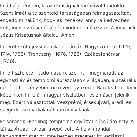
Imádság. Úristen, ki az iffiúságnak virágával tündöklő
Szent Imrét a te szenteid társaságában felmagasztaltad,
engedd minékünk, hogy aki tenéked annyira kedvedben
volt, mi is az ő segétségét mindenben érezzük. A mi urunk
Jézus Krisztusnak általa… Amen.
Imréről szóló jezsuita iskoladrámák: Nagyszombat (1617,
1714, 1768), Trencsény (1676, 1728), Székesfehérvár
(1736).
Imre tisztelete – tudomásunk szerint – megmaradt az
egyházi év és templomi ábrázolások világában, a szakrális
népélet televényében nem vert gyökeret. Barokk templomi
képeinken Imre úri magyar viseletben, csizmásan jelenik
meg. Ezért választották veszprémi, érsekújvári, aradi, és
szegedi csizmadiák céhpatrónusuknak.
Felsőrönök (Radling) temploma egyúttal búcsújáró hely. A
táj az Árpád-korban gyepű volt. A helyi mondai
hagyomány szerint Imre herceg szeretett itt vadászni,