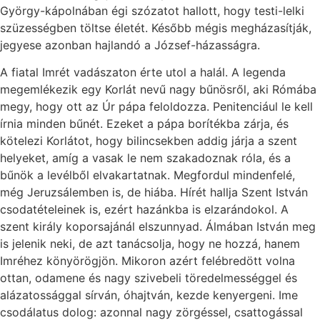
György-kápolnában égi szózatot hallott, hogy testi-lelki
szüzességben töltse életét. Később mégis megházasítják,
jegyese azonban hajlandó a József-házasságra.
A fiatal Imrét vadászaton érte utol a halál. A legenda
megemlékezik egy Korlát nevű nagy bűnösről, aki Rómába
megy, hogy ott az Úr pápa feloldozza. Penitenciául le kell
írnia minden bűnét. Ezeket a pápa borítékba zárja, és
kötelezi Korlátot, hogy bilincsekben addig járja a szent
helyeket, amíg a vasak le nem szakadoznak róla, és a
bűnök a levélből elvakartatnak. Megfordul mindenfelé,
még Jeruzsálemben is, de hiába. Hírét hallja Szent István
csodatételeinek is, ezért hazánkba is elzarándokol. A
szent király koporsajánál elszunnyad. Álmában István meg
is jelenik neki, de azt tanácsolja, hogy ne hozzá, hanem
Imréhez könyörögjön. Mikoron azért felébredött volna
ottan, odamene és nagy szivebeli töredelmességgel és
alázatossággal sírván, óhajtván, kezde kenyergeni. Ime
csodálatus dolog: azonnal nagy zörgéssel, csattogással