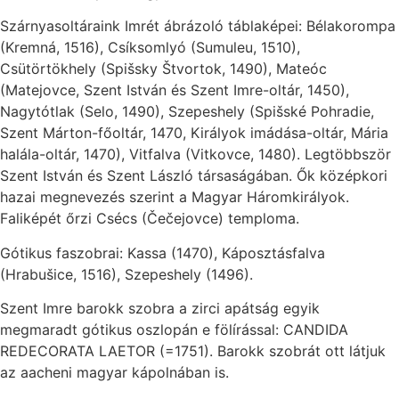
Szárnyasoltáraink Imrét ábrázoló táblaképei: Bélakorompa
(Kremná, 1516), Csíksomlyó (Sumuleu, 1510),
Csütörtökhely (Spišsky Štvortok, 1490), Mateóc
(Matejovce, Szent István és Szent Imre-oltár, 1450),
Nagytótlak (Selo, 1490), Szepeshely (Spišské Pohradie,
Szent Márton-főoltár, 1470, Királyok imádása-oltár, Mária
halála-oltár, 1470), Vitfalva (Vitkovce, 1480). Legtöbbször
Szent István és Szent László társaságában. Ők középkori
hazai megnevezés szerint a Magyar Háromkirályok.
Faliképét őrzi Csécs (Čečejovce) temploma.
Gótikus faszobrai: Kassa (1470), Káposztásfalva
(Hrabušice, 1516), Szepeshely (1496).
Szent Imre barokk szobra a zirci apátság egyik
megmaradt gótikus oszlopán e fölírással: CANDIDA
REDECORATA LAETOR (=1751). Barokk szobrát ott látjuk
az aacheni magyar kápolnában is.