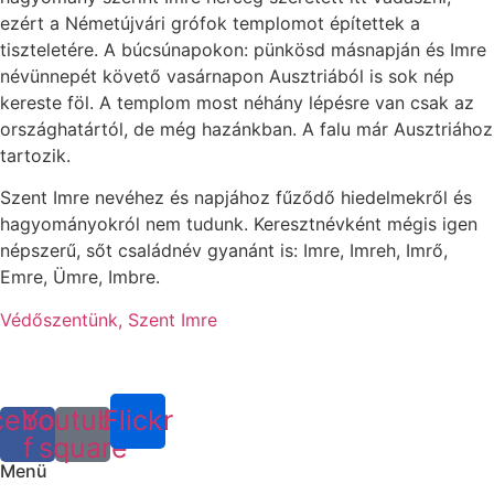
ezért a Németújvári grófok templomot építettek a
tiszteletére. A búcsúnapokon: pünkösd másnapján és Imre
névünnepét követő vasárnapon Ausztriából is sok nép
kereste föl. A templom most néhány lépésre van csak az
országhatártól, de még hazánkban. A falu már Ausztriához
tartozik.
Szent Imre nevéhez és napjához fűződő hiedelmekről és
hagyományokról nem tudunk. Keresztnévként mégis igen
népszerű, sőt családnév gyanánt is: Imre, Imreh, Imrő,
Emre, Ümre, Imbre.
Védőszentünk, Szent Imre
cebook-
Youtube-
Flickr
f
square
Menü