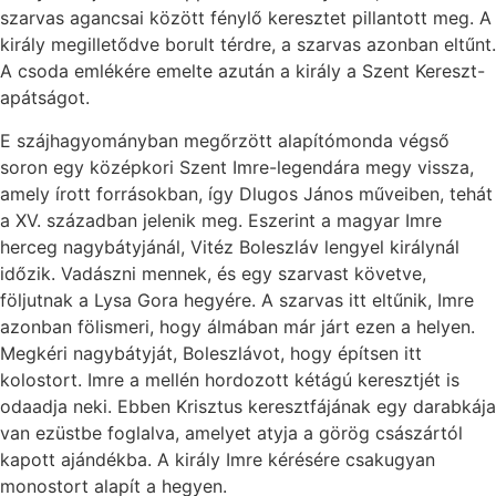
szarvas agancsai között fénylő keresztet pillantott meg. A
király megilletődve borult térdre, a szarvas azonban eltűnt.
A csoda emlékére emelte azután a király a Szent Kereszt-
apátságot.
E szájhagyományban megőrzött alapítómonda végső
soron egy középkori Szent Imre-legendára megy vissza,
amely írott forrásokban, így Dlugos János műveiben, tehát
a XV. században jelenik meg. Eszerint a magyar Imre
herceg nagybátyjánál, Vitéz Boleszláv lengyel királynál
időzik. Vadászni mennek, és egy szarvast követve,
följutnak a Lysa Gora hegyére. A szarvas itt eltűnik, Imre
azonban fölismeri, hogy álmában már járt ezen a helyen.
Megkéri nagybátyját, Boleszlávot, hogy építsen itt
kolostort. Imre a mellén hordozott kétágú keresztjét is
odaadja neki. Ebben Krisztus keresztfájának egy darabkája
van ezüstbe foglalva, amelyet atyja a görög császártól
kapott ajándékba. A király Imre kérésére csakugyan
monostort alapít a hegyen.