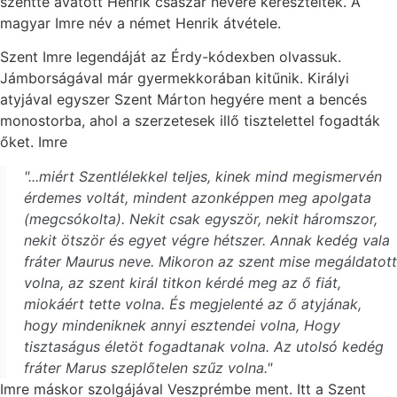
szentté avatott Henrik császár nevére kereszteltek. A
magyar Imre név a német Henrik átvétele.
Szent Imre legendáját az Érdy-kódexben olvassuk.
Jámborságával már gyermekkorában kitűnik. Királyi
atyjával egyszer Szent Márton hegyére ment a bencés
monostorba, ahol a szerzetesek illő tisztelettel fogadták
őket. Imre
"...miért Szentlélekkel teljes, kinek mind megismervén
érdemes voltát, mindent azonképpen meg apolgata
(megcsókolta). Nekit csak egyször, nekit háromszor,
nekit ötször és egyet végre hétszer. Annak kedég vala
fráter Maurus neve. Mikoron az szent mise megáldatott
volna, az szent királ titkon kérdé meg az ő fiát,
miokáért tette volna. És megjelenté az ő atyjának,
hogy mindeniknek annyi esztendei volna, Hogy
tisztaságus életöt fogadtanak volna. Az utolsó kedég
fráter Marus szeplőtelen szűz volna."
Imre máskor szolgájával Veszprémbe ment. Itt a Szent