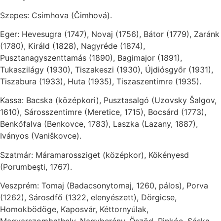
Szepes: Csimhova (Čimhová).
Eger: Hevesugra (1747), Novaj (1756), Bátor (1779), Zaránk
(1780), Királd (1828), Nagyréde (1874),
Pusztanagyszenttamás (1890), Bagimajor (1891),
Tukaszilágy (1930), Tiszakeszi (1930), Újdiósgyőr (1931),
Tiszabura (1933), Huta (1935), Tiszaszentimre (1935).
Kassa: Bacska (középkori), Pusztasalgó (Uzovsky Šalgov,
1610), Sárosszentimre (Meretice, 1715), Bocsárd (1773),
Benkőfalva (Benkovce, 1783), Laszka (Lazany, 1887),
Iványos (Vaniškovce).
Szatmár: Máramarossziget (középkor), Kökényesd
(Porumbeşti, 1767).
Veszprém: Tomaj (Badacsonytomaj, 1260, pálos), Porva
(1262), Sárosdfő (1322, elenyészett), Dörgicse,
Homokbödöge, Kaposvár, Kéttornyúlak,