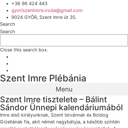
+36 96 424 443
gyoriszentimre.iroda@gmail.com
9024 GYŐR, Szent Imre út 35.
Search
Search
Close this search box.
Szent Imre Plébánia
Menu
Szent Imre tisztelete – Bálint
Sándor Ünnepi kalendáriumából
Imre első királyunknak, Szent Istvánnak és Boldog
Gizellának fia, akit német nagybátyja, a később szintén