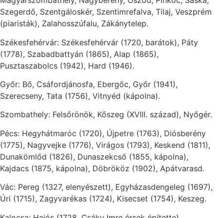
Magyarszombathely, Nagyberény, Öszöd, Pinkóc, Sáska,
Szegerdő, Szentgáloskér, Szentimrefalva, Tilaj, Veszprém
(piaristák), Zalahosszúfalu, Zákánytelep.
Székesfehérvár: Székesfehérvár (1720, barátok), Páty
(1778), Szabadbattyán (1865), Alap (1865),
Pusztaszabolcs (1942), Hard (1946).
Győr: Bő, Csáfordjánosfa, Ebergőc, Győr (1941),
Szerecseny, Tata (1756), Vitnyéd (kápolna).
Szombathely: Felsőrönök, Kőszeg (XVIII. század), Nyőgér.
Pécs: Hegyhátmaróc (1720), Újpetre (1763), Diósberény
(1775), Nagyvejke (1776), Virágos (1793), Keskend (1811),
Dunakömlőd (1826), Dunaszekcső (1855, kápolna),
Kajdacs (1875, kápolna), Döbrököz (1902), Apátvarasd.
Vác: Pereg (1327, elenyészett), Egyházasdengeleg (1697),
Úri (1715), Zagyvarékas (1724), Kisecset (1754), Keszeg.
Kalocsa: Hajós (1728, Csáky Imre érsek építette),