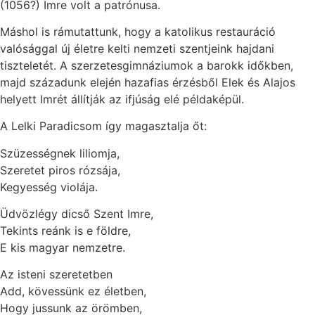
(1056?) Imre volt a patrónusa.
Máshol is rámutattunk, hogy a katolikus restauráció
valósággal új életre kelti nemzeti szentjeink hajdani
tiszteletét. A szerzetesgimnáziumok a barokk időkben,
majd századunk elején hazafias érzésből Elek és Alajos
helyett Imrét állítják az ifjúság elé példaképül.
A Lelki Paradicsom így magasztalja őt:
Szüzességnek liliomja,
Szeretet piros rózsája,
Kegyesség violája.
Üdvözlégy dicső Szent Imre,
Tekints reánk is e földre,
E kis magyar nemzetre.
Az isteni szeretetben
Add, kövessünk ez életben,
Hogy jussunk az örömben,