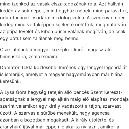
mind ízenkéd az vasak elszakadozának róla. Azt hallván
kedég az sok népek, mind egyházi népek, mind parasztok,
odafutanának csodára: mi dolog volna. A szegény ember
kedég mind voltaképpen kijelenté őelőttük, megmutatván
az pápa levelét és kiben bűnei valának megírván, de csak
egy bötűt sem találának meg benne.
Csak utalunk a magyar középkor Imrét magasztaló
himnuszaira, zsolozsmáira.
Dömötör Tekla közléséből Imrének egy lengyel legendáját
is ismerjük, amelyet a magyar hagyományban már hiába
keresünk.
A Lysa Gora hegység tetején álló bencés Szent Kereszt-
apátságnak a lengyel nép ajkán máig élő alapítási mondája
szerint valamikor egy király vadászott a tájon, szarvast
űzött. A szarvas a sűrűbe menekült, nagy agancsa
azonban a bozótban megakadt. A király utolérte, és
aranyhúrú íjával már éppen le akarta nyilazni, amikor a