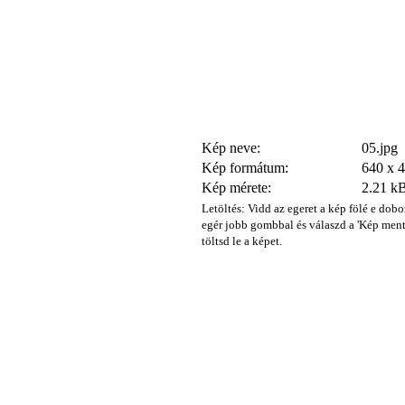
Kép neve:
05.jpg
Kép formátum:
640 x 
Kép mérete:
2.21 k
Letöltés: Vidd az egeret a kép fölé e dobo
egér jobb gombbal és válaszd a 'Kép ment
töltsd le a képet.