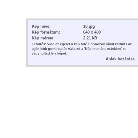
Kép neve:
18.jpg
Kép formátum:
640 x 480
Kép mérete:
2.21 kB
Letöltés: Vidd az egeret a kép fölé e dobozon kívül kattints az
egér jobb gombbal és válaszd a 'Kép mentése másként'-re
vagy töltsd le a képet.
Ablak bezárása