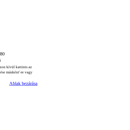
480
B
zon kívül kattints az
ése másként'-re vagy
Ablak bezárása