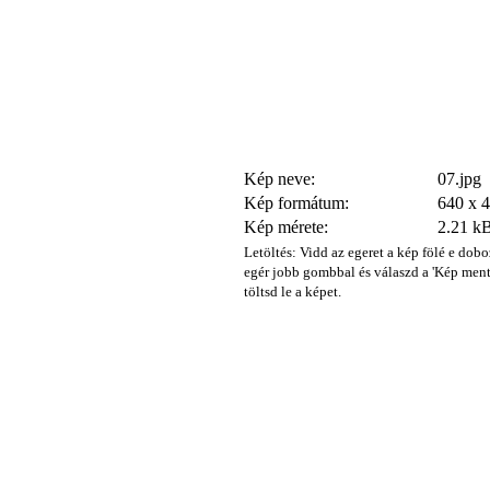
Kép neve:
07.jpg
Kép formátum:
640 x 
Kép mérete:
2.21 k
Letöltés: Vidd az egeret a kép fölé e dobo
egér jobb gombbal és válaszd a 'Kép ment
töltsd le a képet.