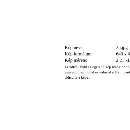
Kép neve:
35.jpg
Kép formátum:
640 x 
Kép mérete:
2.21 k
Letöltés: Vidd az egeret a kép fölé e dobo
egér jobb gombbal és válaszd a 'Kép ment
töltsd le a képet.