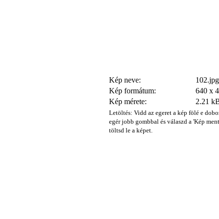
Kép neve:
102.jpg
Kép formátum:
640 x 
Kép mérete:
2.21 k
Letöltés: Vidd az egeret a kép fölé e dobo
egér jobb gombbal és válaszd a 'Kép ment
töltsd le a képet.