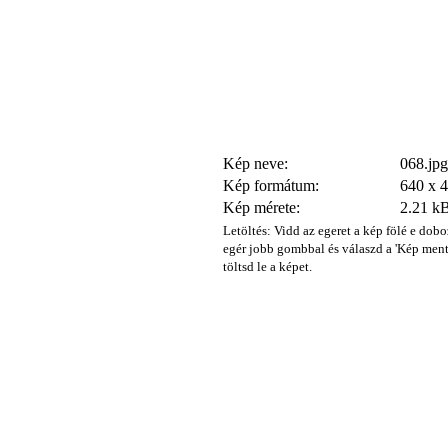
Kép neve:
068.jpg
Kép formátum:
640 x 
Kép mérete:
2.21 k
Letöltés: Vidd az egeret a kép fölé e dobo
egér jobb gombbal és válaszd a 'Kép ment
töltsd le a képet.