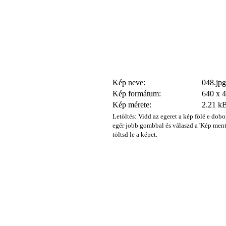
Kép neve:
048.jpg
Kép formátum:
640 x 
Kép mérete:
2.21 k
Letöltés: Vidd az egeret a kép fölé e dobo
egér jobb gombbal és válaszd a 'Kép ment
töltsd le a képet.