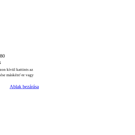
480
B
zon kívül kattints az
ése másként'-re vagy
Ablak bezárása