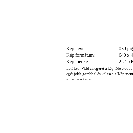
Kép neve:
039.jpg
Kép formátum:
640 x 
Kép mérete:
2.21 k
Letöltés: Vidd az egeret a kép fölé e dobo
egér jobb gombbal és válaszd a 'Kép ment
töltsd le a képet.