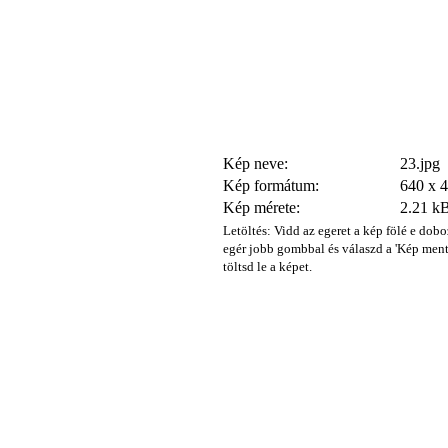
Kép neve:
23.jpg
Kép formátum:
640 x 
Kép mérete:
2.21 k
Letöltés: Vidd az egeret a kép fölé e dobo
egér jobb gombbal és válaszd a 'Kép ment
töltsd le a képet.