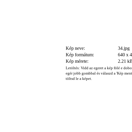
Kép neve:
34.jpg
Kép formátum:
640 x 
Kép mérete:
2.21 k
Letöltés: Vidd az egeret a kép fölé e dobo
egér jobb gombbal és válaszd a 'Kép ment
töltsd le a képet.