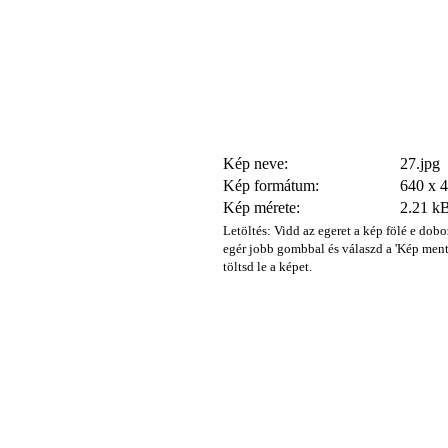
Kép neve:
27.jpg
Kép formátum:
640 x 
Kép mérete:
2.21 k
Letöltés: Vidd az egeret a kép fölé e dobo
egér jobb gombbal és válaszd a 'Kép ment
töltsd le a képet.