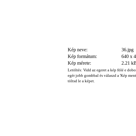
Kép neve:
36.jpg
Kép formátum:
640 x 
Kép mérete:
2.21 k
Letöltés: Vidd az egeret a kép fölé e dobo
egér jobb gombbal és válaszd a 'Kép ment
töltsd le a képet.