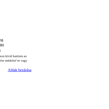
jpg
480
B
zon kívül kattints az
ése másként'-re vagy
Ablak bezárása