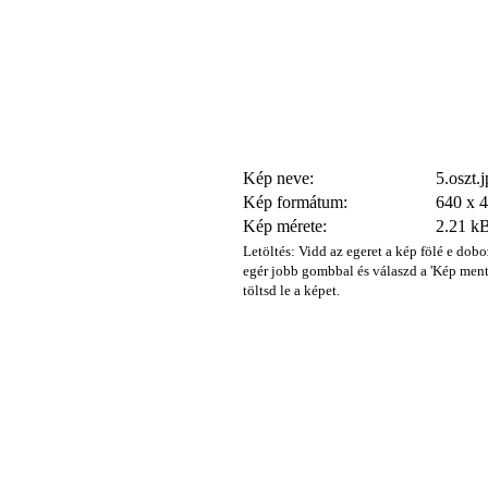
Kép neve:
5.oszt.
Kép formátum:
640 x 
Kép mérete:
2.21 k
Letöltés: Vidd az egeret a kép fölé e dobo
egér jobb gombbal és válaszd a 'Kép ment
töltsd le a képet.