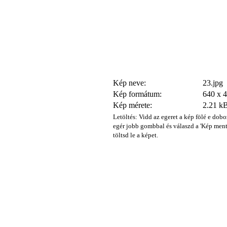
Kép neve:
23.jpg
Kép formátum:
640 x 
Kép mérete:
2.21 k
Letöltés: Vidd az egeret a kép fölé e dobo
egér jobb gombbal és válaszd a 'Kép ment
töltsd le a képet.