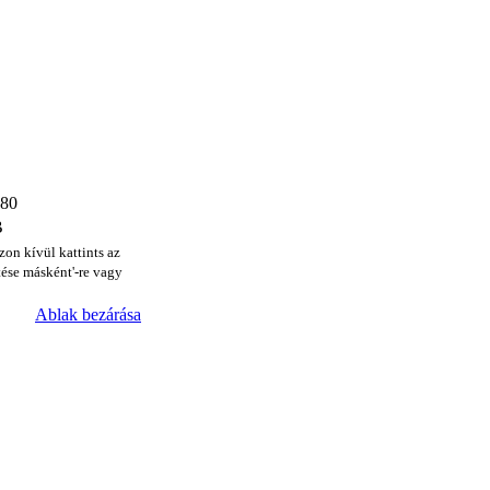
480
B
zon kívül kattints az
ése másként'-re vagy
Ablak bezárása