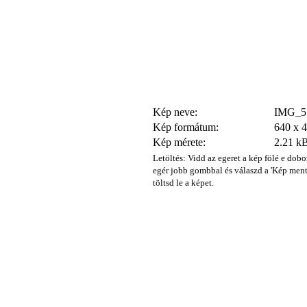
Kép neve:
IMG_57
Kép formátum:
640 x 
Kép mérete:
2.21 k
Letöltés: Vidd az egeret a kép fölé e dobo
egér jobb gombbal és válaszd a 'Kép ment
töltsd le a képet.