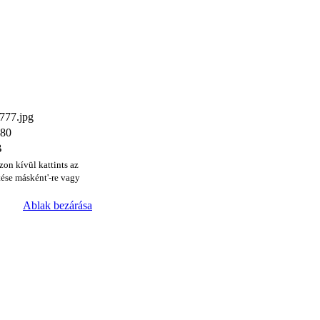
77.jpg
480
B
zon kívül kattints az
ése másként'-re vagy
Ablak bezárása