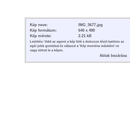
Kép neve:
IMG_5677.jpg
Kép formátum:
640 x 480
Kép mérete:
2.21 kB
Letöltés: Vidd az egeret a kép fölé e dobozon kívül kattints az
egér jobb gombbal és válaszd a 'Kép mentése másként'-re
vagy töltsd le a képet.
Ablak bezárása