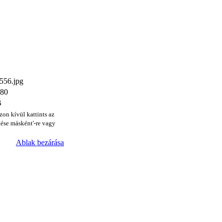
56.jpg
480
B
zon kívül kattints az
ése másként'-re vagy
Ablak bezárása