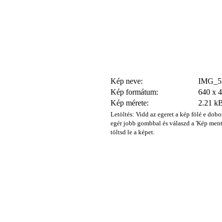
Kép neve:
IMG_53
Kép formátum:
640 x 
Kép mérete:
2.21 k
Letöltés: Vidd az egeret a kép fölé e dobo
egér jobb gombbal és válaszd a 'Kép ment
töltsd le a képet.