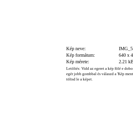
Kép neve:
IMG_52
Kép formátum:
640 x 
Kép mérete:
2.21 k
Letöltés: Vidd az egeret a kép fölé e dobo
egér jobb gombbal és válaszd a 'Kép ment
töltsd le a képet.