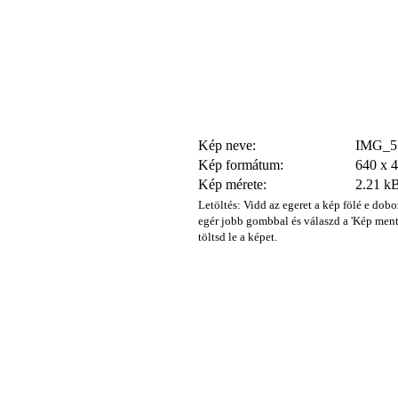
Kép neve:
IMG_51
Kép formátum:
640 x 
Kép mérete:
2.21 k
Letöltés: Vidd az egeret a kép fölé e dobo
egér jobb gombbal és válaszd a 'Kép ment
töltsd le a képet.