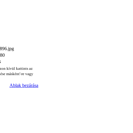
96.jpg
480
B
zon kívül kattints az
ése másként'-re vagy
Ablak bezárása