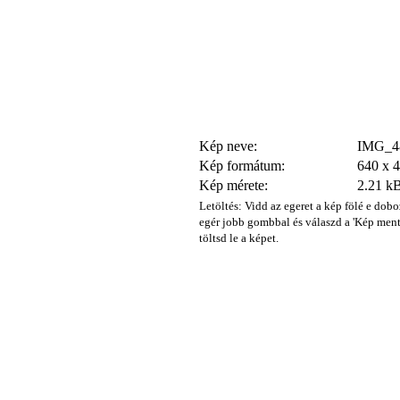
Kép neve:
IMG_48
Kép formátum:
640 x 
Kép mérete:
2.21 k
Letöltés: Vidd az egeret a kép fölé e dobo
egér jobb gombbal és válaszd a 'Kép ment
töltsd le a képet.